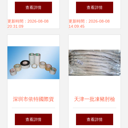
季來臨，專業貨運
貨運代理有限責任
查看詳情
查看詳情
代理助力商家搶占
公司攜手阿土伯
更新時間：2026-08-08
更新時間：2026-08-08
20:31:09
14:09:45
市場
網，開啟貨運代理
熱賣促銷新篇章
深圳市依特國際貨
天津一批凍豬肘檢
運代理公司 專業膠
出新冠陽性事件 緊
查看詳情
查看詳情