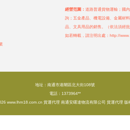
經營范圍：
道路普通貨物運輸；國內
詢；五金產品、機電設備、金屬材料
品、文具用品的銷售。（依法須經批
如若轉載，請注明出處：http://www.lhm18
業
地址：南通市港閘區北大街108號
電話：1373964**
2026
www.lhm18.com.cn
貨運代理
南通安曙達物流有限公司
貨運代理
版