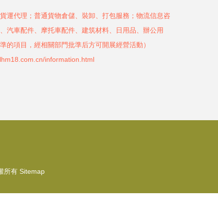
貨運代理；普通貨物倉儲、裝卸、打包服務；物流信息咨
、汽車配件、摩托車配件、建筑材料、日用品、辦公用
準的項目，經相關部門批準后方可開展經營活動）
.com.cn/information.html
權所有
Sitemap