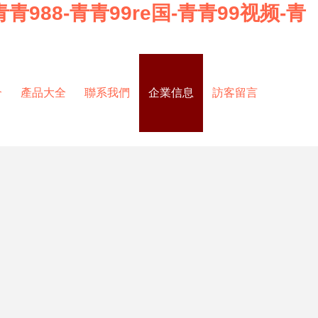
青988-青青99re国-青青99视频-青
介
產品大全
聯系我們
企業信息
訪客留言