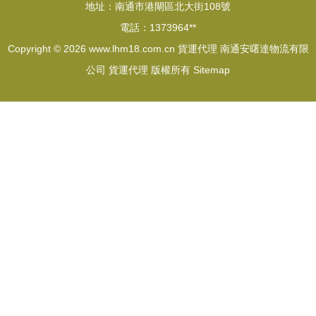
地址：南通市港閘區北大街108號
電話：1373964**
Copyright © 2026
www.lhm18.com.cn
貨運代理
南通安曙達物流有限
公司
貨運代理
版權所有
Sitemap