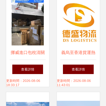
注意事項
挪威進口包稅清關
義烏至香港貨運熱
代理費用全解析與
賣促銷，專業貨運
查看詳情
查看詳情
貨運代理選擇指南
代理助您暢享跨境
更新時間：2026-08-06
更新時間：2026-08-06
18:33:17
11:43:01
物流紅利