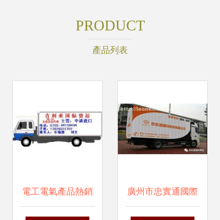
PRODUCT
產品列表
電工電氣產品熱銷
廣州市忠實通國際