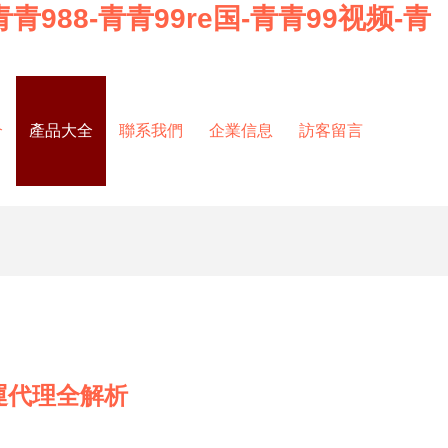
青988-青青99re国-青青99视频-青
介
產品大全
聯系我們
企業信息
訪客留言
運代理全解析