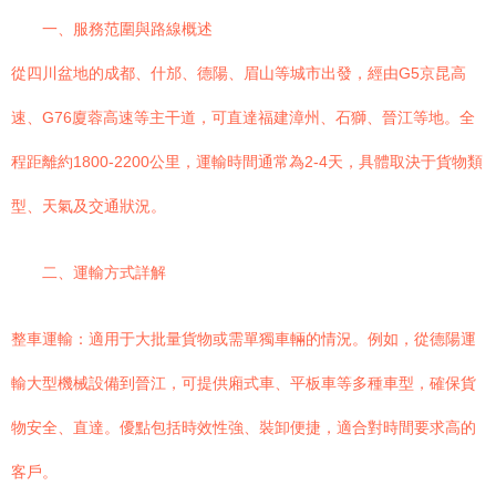
一、服務范圍與路線概述
從四川盆地的成都、什邡、德陽、眉山等城市出發，經由G5京昆高
速、G76廈蓉高速等主干道，可直達福建漳州、石獅、晉江等地。全
程距離約1800-2200公里，運輸時間通常為2-4天，具體取決于貨物類
型、天氣及交通狀況。
二、運輸方式詳解
整車運輸：適用于大批量貨物或需單獨車輛的情況。例如，從德陽運
輸大型機械設備到晉江，可提供廂式車、平板車等多種車型，確保貨
物安全、直達。優點包括時效性強、裝卸便捷，適合對時間要求高的
客戶。